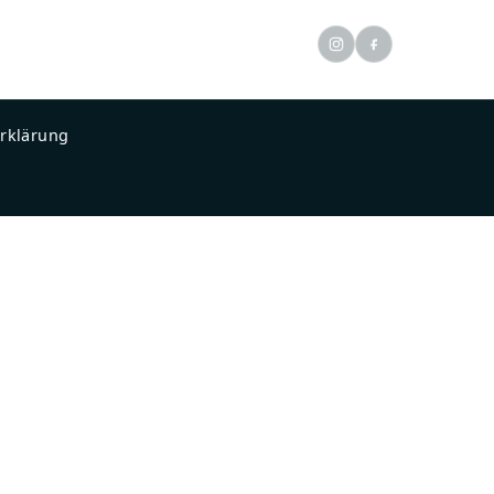
S
AUSSTATTUNG
PREISE
STANDORT
DE
|
EN
rklärung